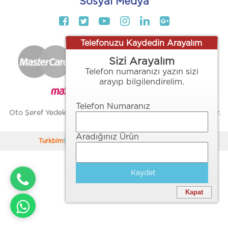
Sosyal Medya
Telefonuzu Kaydedin Arayalım
Sizi Arayalım
Telefon numaranızı yazın sizi
arayıp bilgilendirelim.
Telefon Numaranız
Oto Şeref Yedek Parça ve Plastik İmalatı - Her Hakkı Saklıdır.
Copyright 2026
Aradığınız Ürün
Turkbim
Soft
E-Ticaret
Sistemleriyle Hazırlanmıştır.
Kaydet
Kapat