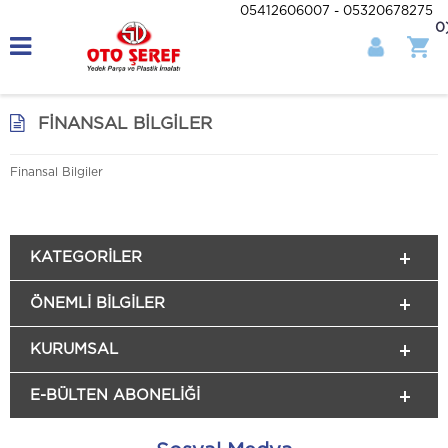
05412606007 - 05320678275
0
FINANSAL BILGILER
Finansal Bilgiler
KATEGORILER
ÖNEMLI BILGILER
KURUMSAL
E-BÜLTEN ABONELİĞİ