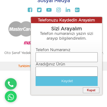
Sosyal Medya
Telefonuzu Kaydedin Arayalım
Sizi Arayalım
Telefon numaranızı yazın sizi
arayıp bilgilendirelim.
Telefon Numaranız
Oto Şeref Yedek Parça ve Plastik İmalatı - Her Hakkı Saklıdır.
Copyright 2026
Aradığınız Ürün
Turkbim
Soft
E-Ticaret
Sistemleriyle Hazırlanmıştır.
Kaydet
Kapat