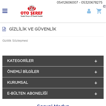
05412606007 - 05320678275
0
GIZLILIK VE GÜVENLIK
Gizlilik Sözleşmesi
KATEGORILER
ÖNEMLI BILGILER
KURUMSAL
E-BÜLTEN ABONELİĞİ