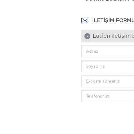
İLETIŞIM FORM
Lütfen iletişim 
Adınız
Soyadınız
E-posta adresiniz
Telefonunuz