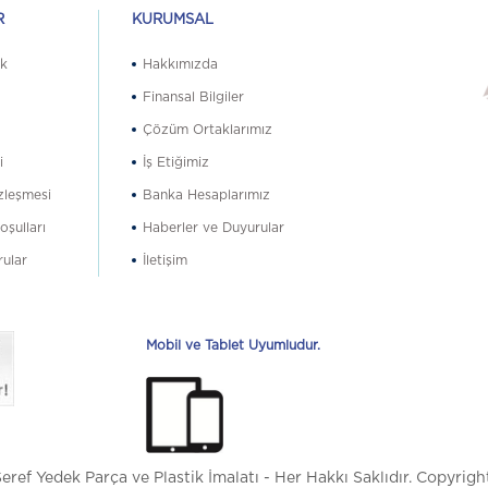
R
KURUMSAL
ik
Hakkımızda
ı
Finansal Bilgiler
Çözüm Ortaklarımız
i
İş Etiğimiz
zleşmesi
Banka Hesaplarımız
oşulları
Haberler ve Duyurular
rular
İletişim
Mobil ve Tablet Uyumludur.
ref Yedek Parça ve Plastik İmalatı - Her Hakkı Saklıdır. Copyrig