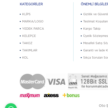
KATEGORILER
ÖNEMLI BILGILE
KLİPS
Gizlilik ve Güvenl
MARKA/LOGO
Teslimat Koşullar
YEDEK PARCA
Kargo Takip
KELEPÇE
Üyelik Sözleşmes
TAKOZ
Mesafeli Satış Sö
TAKIMLAR
Garanti ve İade K
KOL
Sıkça Sorulan So
Oto Şe