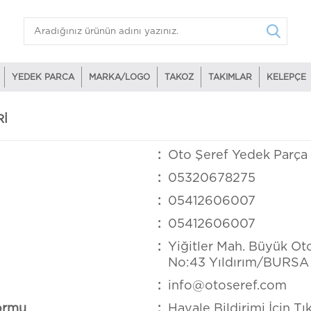
YEDEK PARCA
MARKA/LOGO
TAKOZ
TAKIMLAR
KELEPÇE
RI
:
Oto Şeref Yedek Parça v
:
05320678275
:
05412606007
:
05412606007
:
Yiğitler Mah. Büyük Oto
No:43 Yıldırım/BURSA
:
info@otoseref.com
ormu
:
Havale Bildirimi İçin Tık