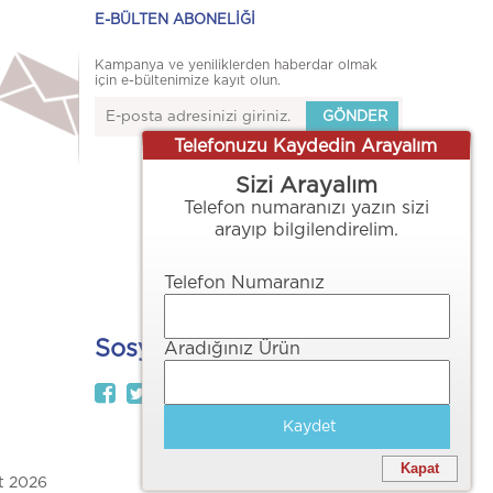
E-BÜLTEN ABONELİĞİ
Kampanya ve yeniliklerden haberdar olmak
için e-bültenimize kayıt olun.
Telefonuzu Kaydedin Arayalım
Sizi Arayalım
Telefon numaranızı yazın sizi
arayıp bilgilendirelim.
Telefon Numaranız
Sosyal Medya
Aradığınız Ürün
Kaydet
Kapat
ht 2026