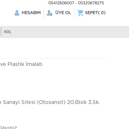
05412606007 - 05320678275
HESABIM
ÜYE OL
SEPET(
0
)
KOL
e Plastik İmalatı
 Sanayi Sitesi (Otosansit) 20.Blok 3.Sk.
layınız.