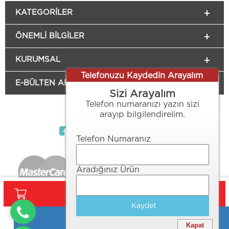
KATEGORILER
ÖNEMLI BILGILER
KURUMSAL
Telefonuzu Kaydedin Arayalım
E-BÜLTEN ABONELİĞİ
Sizi Arayalım
Telefon numaranızı yazın sizi
Sosyal Medya
arayıp bilgilendirelim.
Telefon Numaranız
Aradığınız Ürün
SEPETE EKLE
Kaydet
TOPTAN FIYAT AL
Oto Şeref Yedek Parça ve Plastik İmalatı - Her Hakkı Saklıdır.
Kapat