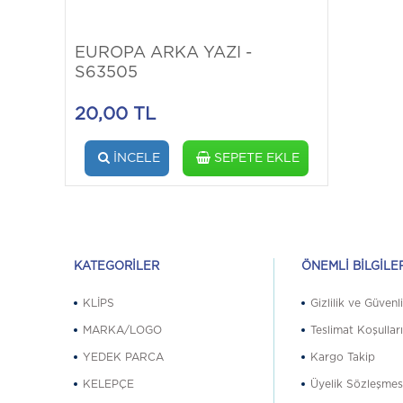
EUROPA ARKA YAZI -
S63505
20,00 TL
İNCELE
SEPETE EKLE
KATEGORILER
ÖNEMLI BILGILE
KLİPS
Gizlilik ve Güvenl
MARKA/LOGO
Teslimat Koşullar
YEDEK PARCA
Kargo Takip
KELEPÇE
Üyelik Sözleşmes