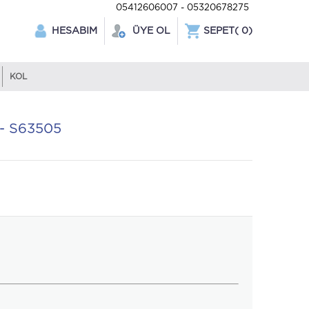
05412606007 - 05320678275
HESABIM
ÜYE OL
SEPET(
0
)
KOL
- S63505