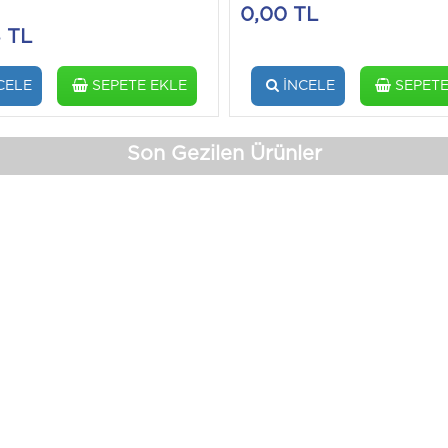
0,00 TL
8 TL
CELE
SEPETE EKLE
İNCELE
SEPETE
Son Gezilen Ürünler