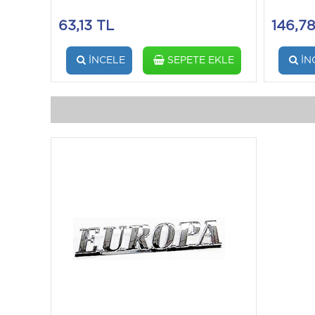
63,13 TL
146,7
İNCELE
SEPETE EKLE
İN